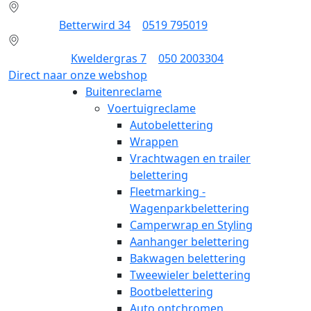
Dokkum:
Betterwird 34
|
0519 795019
Groningen:
Kweldergras 7
|
050 2003304
Direct naar onze webshop
Buitenreclame
Voertuigreclame
Autobelettering
Wrappen
Vrachtwagen en trailer
belettering
Fleetmarking -
Wagenparkbelettering
Camperwrap en Styling
Aanhanger belettering
Bakwagen belettering
Tweewieler belettering
Bootbelettering
Auto ontchromen