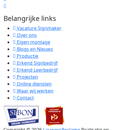
Belangrijke links
Vacature Signmaker
Over ons
Eigen montage
Blogs en Nieuws
Productie
Erkend Signbedrijf
Erkend Leerbedrijf
Projecten
Online diensten
Waar wij werken
Contact
Copyright ©
2026
LauwersReclame
Realisatie en