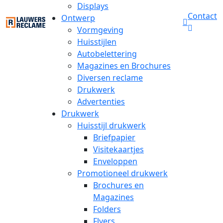
Displays
Contact
Ontwerp
Vormgeving
Huisstijlen
Autobelettering
Magazines en Brochures
Diversen reclame
Drukwerk
Advertenties
Drukwerk
Huisstijl drukwerk
Briefpapier
Visitekaartjes
Enveloppen
Promotioneel drukwerk
Brochures en
Magazines
Folders
Flyers