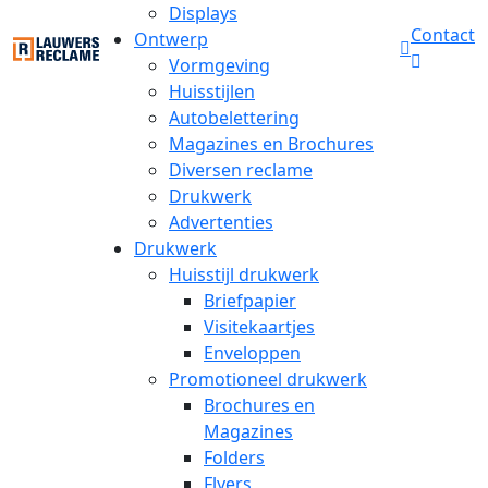
Displays
Contact
Ontwerp
Vormgeving
Huisstijlen
Autobelettering
Magazines en Brochures
Diversen reclame
Drukwerk
Advertenties
Drukwerk
Huisstijl drukwerk
Briefpapier
Visitekaartjes
Enveloppen
Promotioneel drukwerk
Brochures en
Magazines
Folders
Flyers