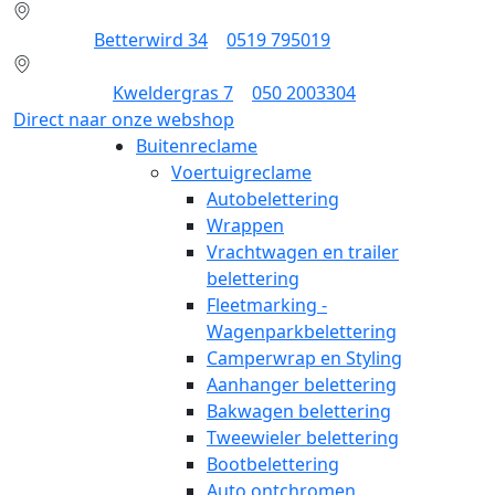
Dokkum:
Betterwird 34
|
0519 795019
Groningen:
Kweldergras 7
|
050 2003304
Direct naar onze webshop
Buitenreclame
Voertuigreclame
Autobelettering
Wrappen
Vrachtwagen en trailer
belettering
Fleetmarking -
Wagenparkbelettering
Camperwrap en Styling
Aanhanger belettering
Bakwagen belettering
Tweewieler belettering
Bootbelettering
Auto ontchromen