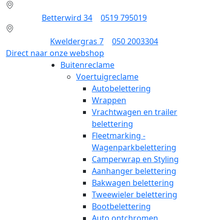
Dokkum:
Betterwird 34
|
0519 795019
Groningen:
Kweldergras 7
|
050 2003304
Direct naar onze webshop
Buitenreclame
Voertuigreclame
Autobelettering
Wrappen
Vrachtwagen en trailer
belettering
Fleetmarking -
Wagenparkbelettering
Camperwrap en Styling
Aanhanger belettering
Bakwagen belettering
Tweewieler belettering
Bootbelettering
Auto ontchromen