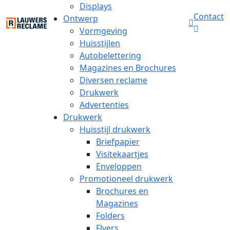
Displays
Contact
Ontwerp
Vormgeving
Huisstijlen
Autobelettering
Magazines en Brochures
Diversen reclame
Drukwerk
Advertenties
Drukwerk
Huisstijl drukwerk
Briefpapier
Visitekaartjes
Enveloppen
Promotioneel drukwerk
Brochures en
Magazines
Folders
Flyers