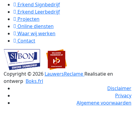
Erkend Signbedrijf
Erkend Leerbedrijf
Projecten
Online diensten
Waar wij werken
Contact
Copyright ©
2026
LauwersReclame
Realisatie en
ontwerp
Boks.frl
Disclaimer
Privacy
Algemene voorwaarden