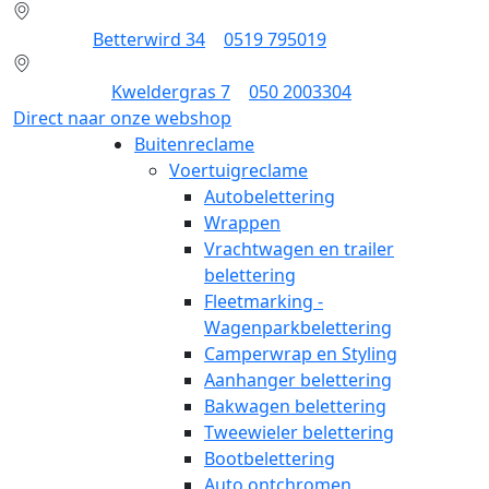
Dokkum:
Betterwird 34
|
0519 795019
Groningen:
Kweldergras 7
|
050 2003304
Direct naar onze webshop
Buitenreclame
Voertuigreclame
Autobelettering
Wrappen
Vrachtwagen en trailer
belettering
Fleetmarking -
Wagenparkbelettering
Camperwrap en Styling
Aanhanger belettering
Bakwagen belettering
Tweewieler belettering
Bootbelettering
Auto ontchromen