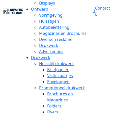
Displays
Contact
Ontwerp
Vormgeving
Huisstijlen
Autobelettering
Magazines en Brochures
Diversen reclame
Drukwerk
Advertenties
Drukwerk
Huisstijl drukwerk
Briefpapier
Visitekaartjes
Enveloppen
Promotioneel drukwerk
Brochures en
Magazines
Folders
Flyers