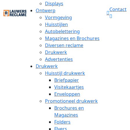
Displays
Contact
Ontwerp
Vormgeving
Huisstijlen
Autobelettering
Magazines en Brochures
Diversen reclame
Drukwerk
Advertenties
Drukwerk
Huisstijl drukwerk
Briefpapier
Visitekaartjes
Enveloppen
Promotioneel drukwerk
Brochures en
Magazines
Folders
Flyers