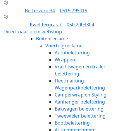
Dokkum:
Betterwird 34
|
0519 795019
Groningen:
Kweldergras 7
|
050 2003304
Direct naar onze webshop
Buitenreclame
Voertuigreclame
Autobelettering
Wrappen
Vrachtwagen en trailer
belettering
Fleetmarking -
Wagenparkbelettering
Camperwrap en Styling
Aanhanger belettering
Bakwagen belettering
Tweewieler belettering
Bootbelettering
Auto ontchromen