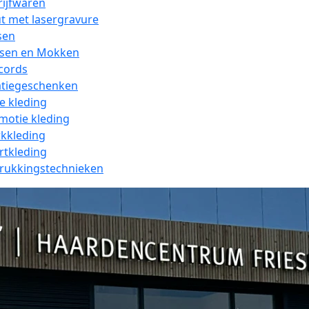
rijfwaren
t met lasergravure
sen
ssen en Mokken
cords
atiegeschenken
e kleding
motie kleding
kkleding
rtkleding
rukkingstechnieken