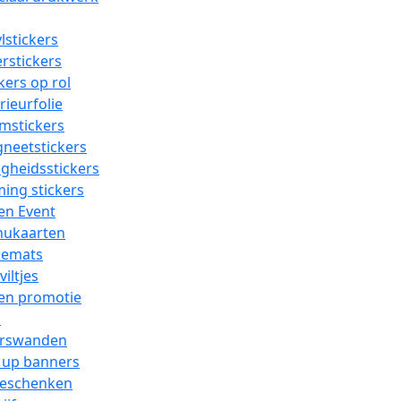
lstickers
erstickers
kers op rol
rieurfolie
mstickers
neetstickers
igheidsstickers
ing stickers
en Event
ukaarten
cemats
viltjes
 en promotie
n
rswanden
l up banners
geschenken