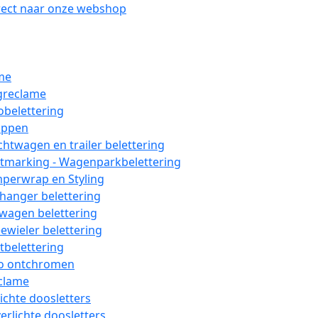
rect naar onze webshop
me
greclame
obelettering
ppen
chtwagen en trailer belettering
etmarking - Wagenparkbelettering
perwrap en Styling
hanger belettering
wagen belettering
ewieler belettering
tbelettering
o ontchromen
clame
lichte doosletters
erlichte doosletters