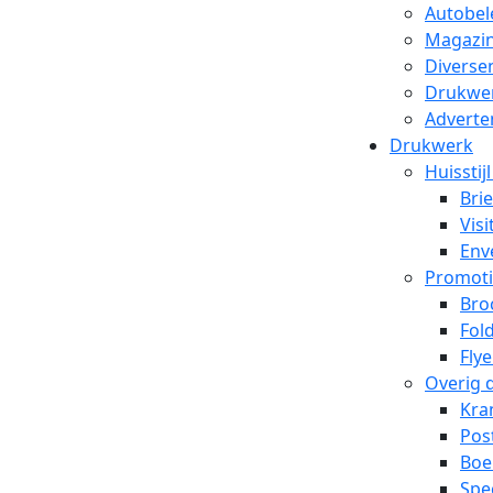
Autobel
Magazin
Diverse
Drukwe
Adverte
Drukwerk
Huisstij
Bri
Visi
Env
Promoti
Bro
Fol
Flye
Overig 
Kra
Pos
Boe
Spe