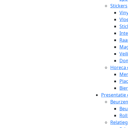
Stickers
Viny
Vlo
Stic
Inte
Raa
Mag
Veil
Dom
Horeca 
Men
Pla
Bier
Presentatie
Beurze
Beu
Rol
Relatie