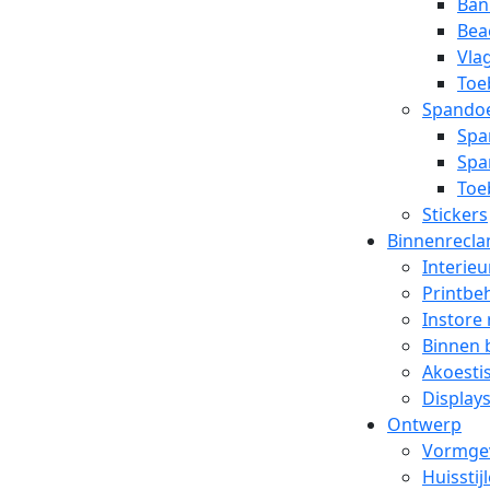
Ban
Bea
Vla
Toe
Spando
Spa
Spa
Toe
Stickers
Binnenrecl
Interieu
Printbe
Instore
Binnen 
Akoesti
Display
Ontwerp
Vormge
Huisstij