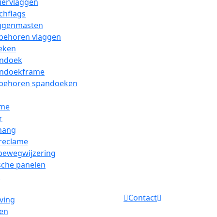
iervlaggen
chflags
ggenmasten
behoren vlaggen
eken
ndoek
ndoekframe
behoren spandoeken
ame
r
hang
 reclame
bewegwijzering
sche panelen
s
Contact
ving
len