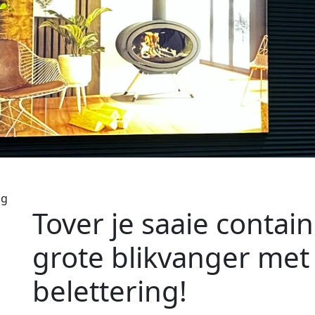
ng
Tover je saaie contai
grote blikvanger met 
belettering!