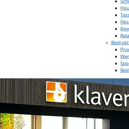
Sch
Hou
Tas
Fle
Key
Rel
Bedrukt
Pro
Wer
Spo
Bed