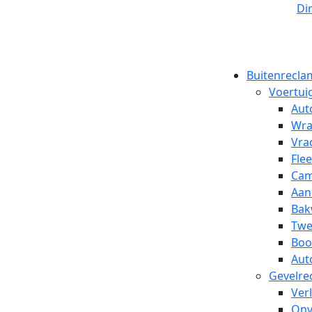
Di
Buitenrecla
Voertui
Aut
Wra
Vra
Fle
Cam
Aan
Bak
Twe
Boo
Aut
Gevelre
Ver
Onv