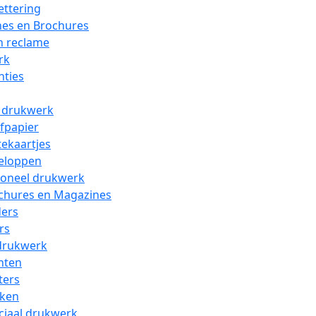
ettering
es en Brochures
n reclame
rk
nties
l drukwerk
efpapier
tekaartjes
eloppen
oneel drukwerk
chures en Magazines
ders
rs
drukwerk
nten
ters
ken
ciaal drukwerk