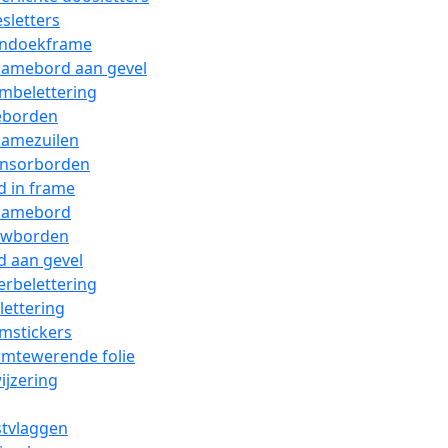
sletters
ndoekframe
lamebord aan gevel
mbelettering
eborden
lamezuilen
nsorborden
d in frame
lamebord
wborden
d aan gevel
erbelettering
ettering
mstickers
mtewerende folie
jzering
tvlaggen