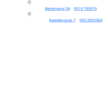
Dokkum:
Betterwird 34
|
0519 795019
Groningen:
Kweldergras 7
|
050 2003304