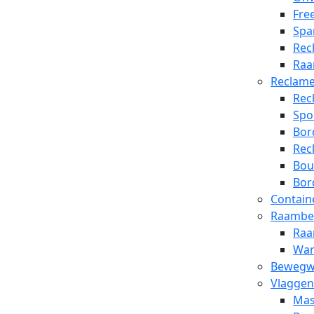
Free
Spa
Rec
Raa
Reclam
Rec
Spo
Bor
Rec
Bou
Bor
Contain
Raambel
Raa
War
Bewegwi
Vlaggen
Mas