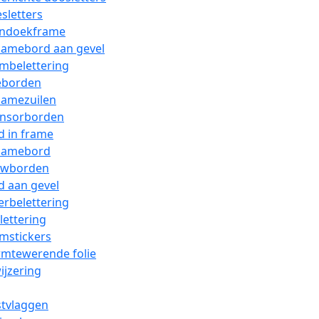
sletters
ndoekframe
lamebord aan gevel
mbelettering
eborden
lamezuilen
nsorborden
d in frame
lamebord
wborden
d aan gevel
erbelettering
ettering
mstickers
mtewerende folie
jzering
tvlaggen