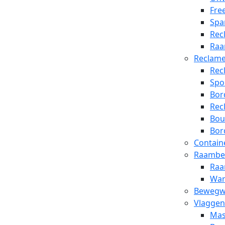
Free
Spa
Rec
Raa
Reclam
Rec
Spo
Bor
Rec
Bou
Bor
Contain
Raambel
Raa
War
Bewegwi
Vlaggen
Mas