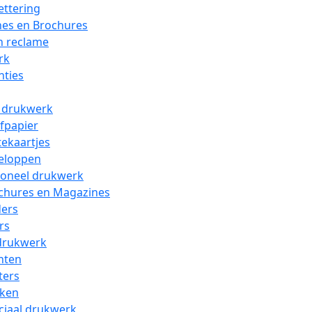
ettering
es en Brochures
n reclame
rk
nties
l drukwerk
efpapier
tekaartjes
eloppen
oneel drukwerk
chures en Magazines
ders
rs
drukwerk
nten
ters
ken
ciaal drukwerk