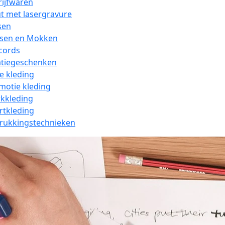
rijfwaren
t met lasergravure
sen
ssen en Mokken
cords
atiegeschenken
e kleding
motie kleding
kkleding
rtkleding
rukkingstechnieken