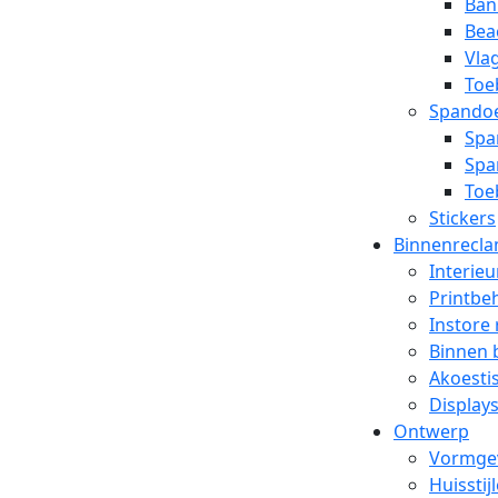
Ban
Bea
Vla
Toe
Spando
Spa
Spa
Toe
Stickers
Binnenrecl
Interieu
Printbe
Instore
Binnen 
Akoesti
Display
Ontwerp
Vormge
Huisstij