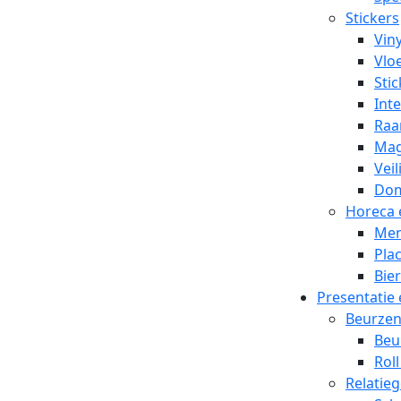
Stickers
Viny
Vlo
Stic
Inte
Raa
Mag
Veil
Dom
Horeca 
Men
Pla
Bier
Presentatie
Beurze
Beu
Rol
Relatie