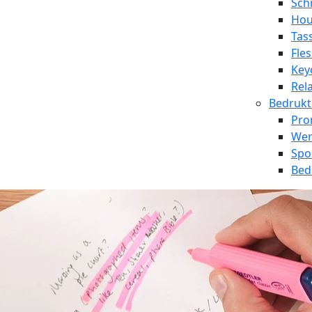
Sch
Hou
Tas
Fle
Key
Rel
Bedrukt
Pro
Wer
Spo
Bed