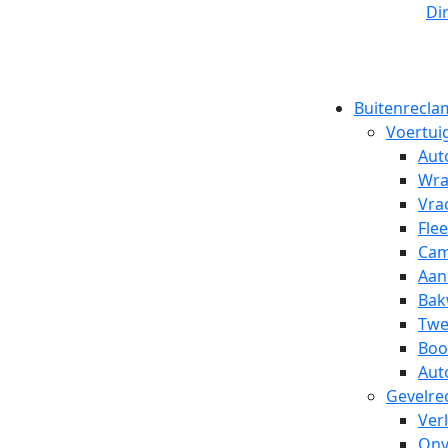
Di
Buitenrecla
Voertui
Aut
Wra
Vra
Fle
Cam
Aan
Bak
Twe
Boo
Aut
Gevelre
Ver
Onv