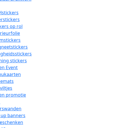
lstickers
erstickers
kers op rol
rieurfolie
mstickers
neetstickers
igheidsstickers
ing stickers
en Event
ukaarten
cemats
viltjes
 en promotie
n
rswanden
l up banners
geschenken