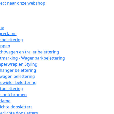
rect naar onze webshop
me
greclame
obelettering
ppen
chtwagen en trailer belettering
etmarking - Wagenparkbelettering
perwrap en Styling
hanger belettering
wagen belettering
ewieler belettering
tbelettering
o ontchromen
clame
lichte doosletters
erlichte doosletters