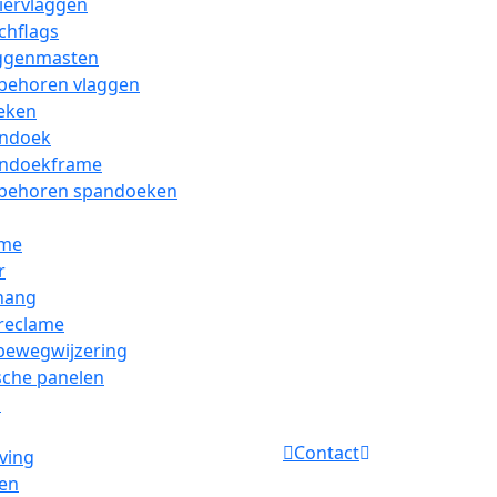
iervlaggen
chflags
ggenmasten
behoren vlaggen
eken
ndoek
ndoekframe
behoren spandoeken
ame
r
hang
 reclame
bewegwijzering
sche panelen
s
Contact
ving
len