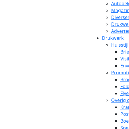
Autobel
Magazin
Diverse
Drukwe
Adverte
Drukwerk
Huisstij
Bri
Visi
Env
Promoti
Bro
Fol
Flye
Overig 
Kra
Pos
Boe
Spe