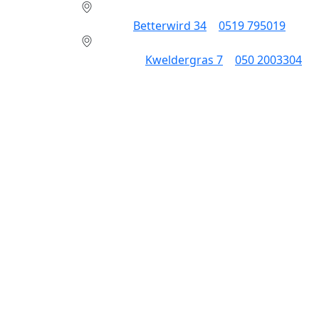
Dokkum:
Betterwird 34
|
0519 795019
Groningen:
Kweldergras 7
|
050 2003304