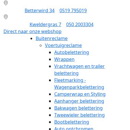
Dokkum:
Betterwird 34
|
0519 795019
Groningen:
Kweldergras 7
|
050 2003304
Direct naar onze webshop
Buitenreclame
Voertuigreclame
Autobelettering
Wrappen
Vrachtwagen en trailer
belettering
Fleetmarking -
Wagenparkbelettering
Camperwrap en Styling
Aanhanger belettering
Bakwagen belettering
Tweewieler belettering
Bootbelettering
Auto ontchromen