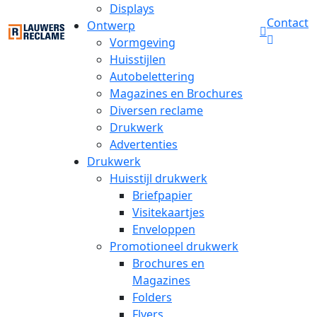
Displays
Contact
Ontwerp
Vormgeving
Huisstijlen
Autobelettering
Magazines en Brochures
Diversen reclame
Drukwerk
Advertenties
Drukwerk
Huisstijl drukwerk
Briefpapier
Visitekaartjes
Enveloppen
Promotioneel drukwerk
Brochures en
Magazines
Folders
Flyers