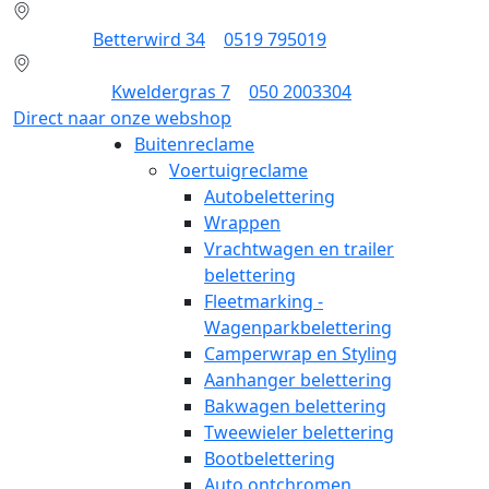
Dokkum:
Betterwird 34
|
0519 795019
Groningen:
Kweldergras 7
|
050 2003304
Direct naar onze webshop
Buitenreclame
Voertuigreclame
Autobelettering
Wrappen
Vrachtwagen en trailer
belettering
Fleetmarking -
Wagenparkbelettering
Camperwrap en Styling
Aanhanger belettering
Bakwagen belettering
Tweewieler belettering
Bootbelettering
Auto ontchromen