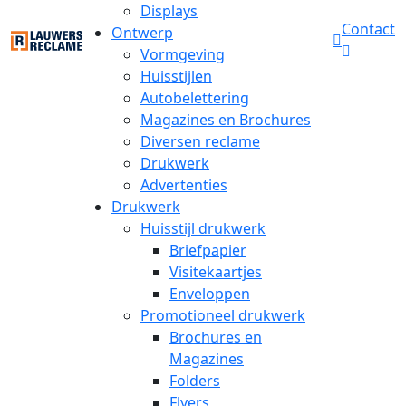
Displays
Contact
Ontwerp
Vormgeving
Huisstijlen
Autobelettering
Magazines en Brochures
Diversen reclame
Drukwerk
Advertenties
Drukwerk
Huisstijl drukwerk
Briefpapier
Visitekaartjes
Enveloppen
Promotioneel drukwerk
Brochures en
Magazines
Folders
Flyers