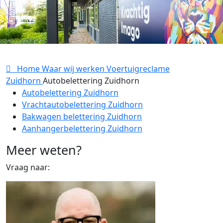
Home
Waar wij werken
Voertuigreclame
Zuidhorn
Autobelettering Zuidhorn
Autobelettering Zuidhorn
Vrachtautobelettering Zuidhorn
Bakwagen belettering Zuidhorn
Aanhangerbelettering Zuidhorn
Meer weten?
Vraag naar: