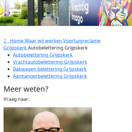
Home
Waar wij werken
Voertuigreclame
Grijpskerk
Autobelettering Grijpskerk
Autobelettering Grijpskerk
Vrachtautobelettering Grijpskerk
Bakwagen belettering Grijpskerk
Aanhangerbelettering Grijpskerk
Meer weten?
Vraag naar: