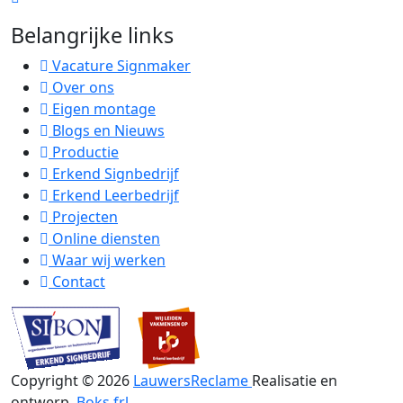
Belangrijke links
Vacature Signmaker
Over ons
Eigen montage
Blogs en Nieuws
Productie
Erkend Signbedrijf
Erkend Leerbedrijf
Projecten
Online diensten
Waar wij werken
Contact
Copyright ©
2026
LauwersReclame
Realisatie en
ontwerp
Boks.frl