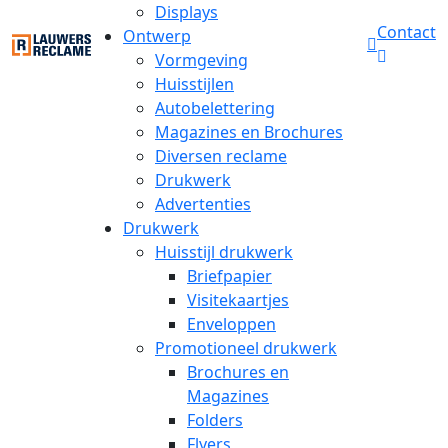
Displays
Contact
Ontwerp
Vormgeving
Huisstijlen
Autobelettering
Magazines en Brochures
Diversen reclame
Drukwerk
Advertenties
Drukwerk
Huisstijl drukwerk
Briefpapier
Visitekaartjes
Enveloppen
Promotioneel drukwerk
Brochures en
Magazines
Folders
Flyers