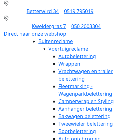
Dokkum:
Betterwird 34
|
0519 795019
Groningen:
Kweldergras 7
|
050 2003304
Direct naar onze webshop
Buitenreclame
Voertuigreclame
Autobelettering
Wrappen
Vrachtwagen en trailer
belettering
Fleetmarking -
Wagenparkbelettering
Camperwrap en Styling
Aanhanger belettering
Bakwagen belettering
Tweewieler belettering
Bootbelettering
Auto ontchromen