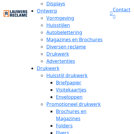
Displays
Contact
Ontwerp
Vormgeving
Huisstijlen
Autobelettering
Magazines en Brochures
Diversen reclame
Drukwerk
Advertenties
Drukwerk
Huisstijl drukwerk
Briefpapier
Visitekaartjes
Enveloppen
Promotioneel drukwerk
Brochures en
Magazines
Folders
Flyers