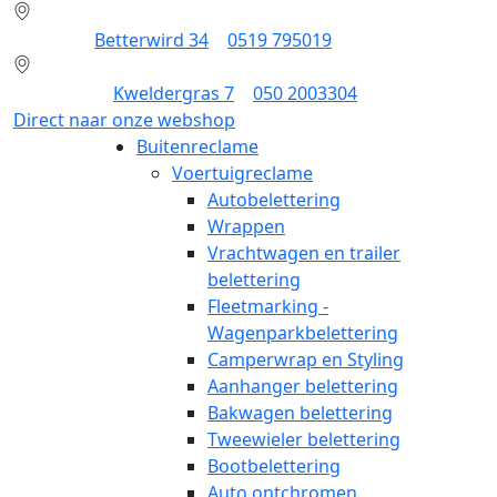
Dokkum:
Betterwird 34
|
0519 795019
Groningen:
Kweldergras 7
|
050 2003304
Direct naar onze webshop
Buitenreclame
Voertuigreclame
Autobelettering
Wrappen
Vrachtwagen en trailer
belettering
Fleetmarking -
Wagenparkbelettering
Camperwrap en Styling
Aanhanger belettering
Bakwagen belettering
Tweewieler belettering
Bootbelettering
Auto ontchromen