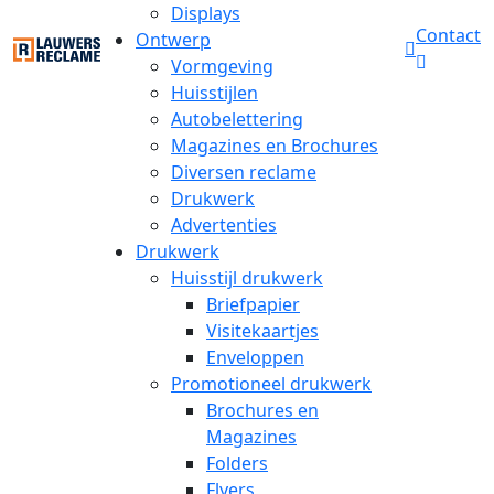
Displays
Contact
Ontwerp
Vormgeving
Huisstijlen
Autobelettering
Magazines en Brochures
Diversen reclame
Drukwerk
Advertenties
Drukwerk
Huisstijl drukwerk
Briefpapier
Visitekaartjes
Enveloppen
Promotioneel drukwerk
Brochures en
Magazines
Folders
Flyers