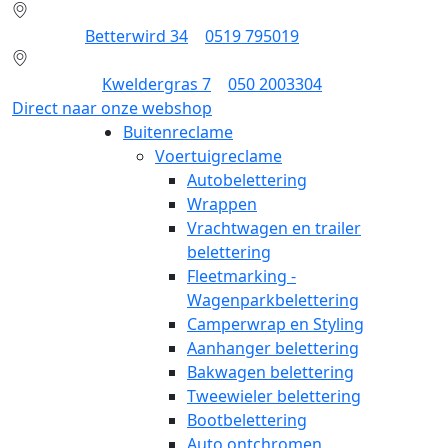
Dokkum:
Betterwird 34
|
0519 795019
Groningen:
Kweldergras 7
|
050 2003304
Direct naar onze webshop
Buitenreclame
Voertuigreclame
Autobelettering
Wrappen
Vrachtwagen en trailer
belettering
Fleetmarking -
Wagenparkbelettering
Camperwrap en Styling
Aanhanger belettering
Bakwagen belettering
Tweewieler belettering
Bootbelettering
Auto ontchromen