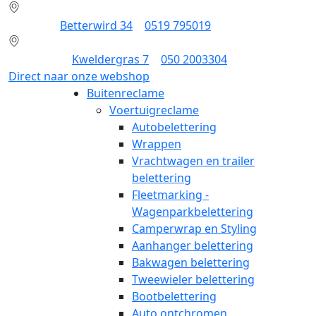
Dokkum:
Betterwird 34
|
0519 795019
Groningen:
Kweldergras 7
|
050 2003304
Direct naar onze webshop
Buitenreclame
Voertuigreclame
Autobelettering
Wrappen
Vrachtwagen en trailer
belettering
Fleetmarking -
Wagenparkbelettering
Camperwrap en Styling
Aanhanger belettering
Bakwagen belettering
Tweewieler belettering
Bootbelettering
Auto ontchromen