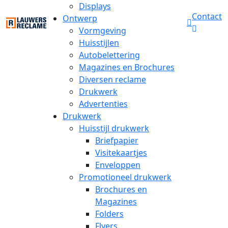
Displays
Contact
Ontwerp
Vormgeving
Huisstijlen
Autobelettering
Magazines en Brochures
Diversen reclame
Drukwerk
Advertenties
Drukwerk
Huisstijl drukwerk
Briefpapier
Visitekaartjes
Enveloppen
Promotioneel drukwerk
Brochures en
Magazines
Folders
Flyers