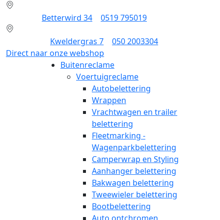
Dokkum:
Betterwird 34
|
0519 795019
Groningen:
Kweldergras 7
|
050 2003304
Direct naar onze webshop
Buitenreclame
Voertuigreclame
Autobelettering
Wrappen
Vrachtwagen en trailer
belettering
Fleetmarking -
Wagenparkbelettering
Camperwrap en Styling
Aanhanger belettering
Bakwagen belettering
Tweewieler belettering
Bootbelettering
Auto ontchromen