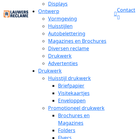
Displays
Contact
Ontwerp
Vormgeving
Huisstijlen
Autobelettering
Magazines en Brochures
Diversen reclame
Drukwerk
Advertenties
Drukwerk
Huisstijl drukwerk
Briefpapier
Visitekaartjes
Enveloppen
Promotioneel drukwerk
Brochures en
Magazines
Folders
Flyers