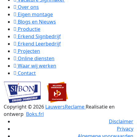
Over ons
Eigen montage
Blogs en Nieuws
Productie
Erkend Signbedrijf
Erkend Leerbedrijf
Projecten
Online diensten
Waar wij werken
Contact
Copyright ©
2026
LauwersReclame
Realisatie en
ontwerp
Boks.frl
Disclaimer
Privacy
Algemene voorwaarden