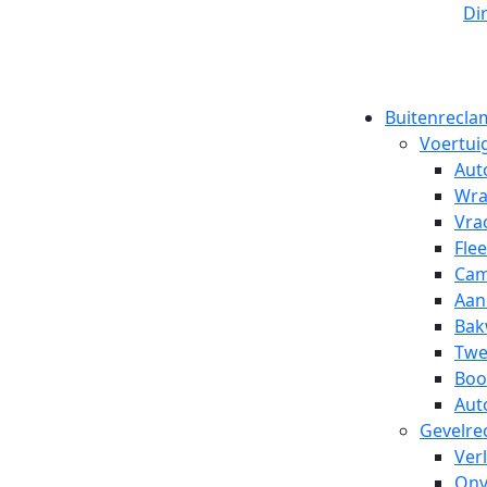
Di
Buitenrecla
Voertui
Aut
Wra
Vra
Fle
Cam
Aan
Bak
Twe
Boo
Aut
Gevelre
Ver
Onv