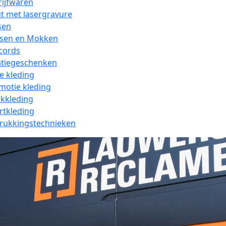
rijfwaren
t met lasergravure
sen
ssen en Mokken
cords
atiegeschenken
e kleding
motie kleding
kkleding
rtkleding
rukkingstechnieken