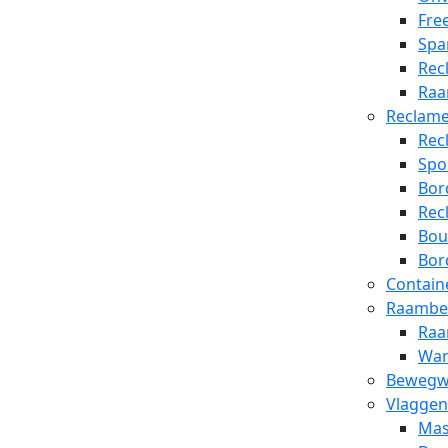
Free
Spa
Rec
Raa
Reclam
Rec
Spo
Bor
Rec
Bou
Bor
Contain
Raambel
Raa
War
Bewegwi
Vlaggen
Mas