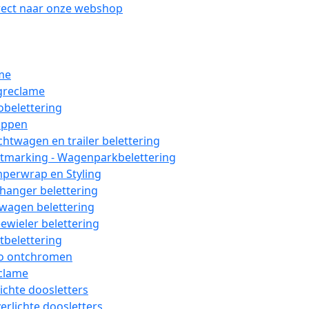
rect naar onze webshop
me
greclame
obelettering
ppen
chtwagen en trailer belettering
etmarking - Wagenparkbelettering
perwrap en Styling
hanger belettering
wagen belettering
ewieler belettering
tbelettering
o ontchromen
clame
lichte doosletters
erlichte doosletters