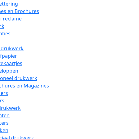
ettering
es en Brochures
n reclame
rk
nties
l drukwerk
efpapier
tekaartjes
eloppen
oneel drukwerk
chures en Magazines
ders
rs
drukwerk
nten
ters
ken
ciaal drukwerk