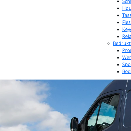
Sch
Hou
Tas
Fle
Key
Rel
Bedrukt
Pro
Wer
Spo
Bed