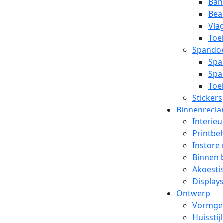
Ban
Bea
Vla
Toe
Spando
Spa
Spa
Toe
Stickers
Binnenrecl
Interieu
Printbe
Instore
Binnen 
Akoesti
Display
Ontwerp
Vormge
Huisstij