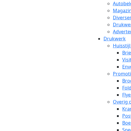
Autobel
Magazin
Diverse
Drukwe
Adverte
Drukwerk
Huisstij
Bri
Visi
Env
Promoti
Bro
Fol
Flye
Overig 
Kra
Pos
Boe
Spe