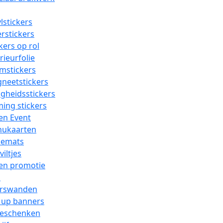
lstickers
erstickers
kers op rol
rieurfolie
mstickers
neetstickers
igheidsstickers
ing stickers
en Event
ukaarten
cemats
viltjes
 en promotie
n
rswanden
l up banners
geschenken