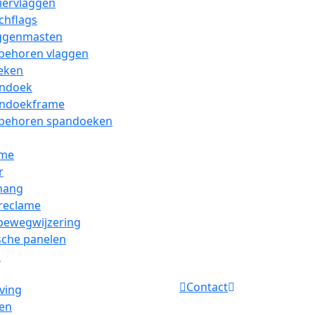
iervlaggen
chflags
ggenmasten
behoren vlaggen
eken
ndoek
ndoekframe
behoren spandoeken
ame
r
hang
 reclame
bewegwijzering
sche panelen
s
Contact
ving
len