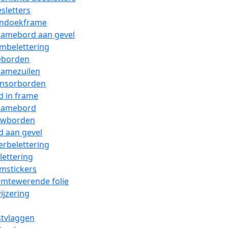
sletters
ndoekframe
lamebord aan gevel
mbelettering
eborden
lamezuilen
nsorborden
d in frame
lamebord
wborden
d aan gevel
erbelettering
ettering
mstickers
mtewerende folie
jzering
tvlaggen