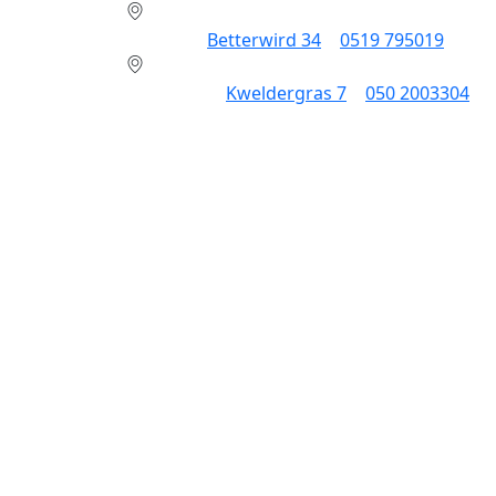
Dokkum:
Betterwird 34
|
0519 795019
Groningen:
Kweldergras 7
|
050 2003304