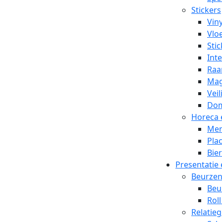
Stickers
Viny
Vlo
Stic
Inte
Raa
Mag
Veil
Dom
Horeca 
Men
Pla
Bier
Presentatie
Beurze
Beu
Rol
Relatie