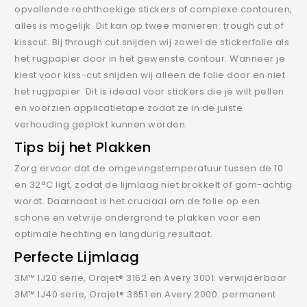
opvallende rechthoekige stickers of complexe contouren,
alles is mogelijk. Dit kan op twee manieren: trough cut of
kisscut. Bij through cut snijden wij zowel de stickerfolie als
het rugpapier door in het gewenste contour. Wanneer je
kiest voor kiss-cut snijden wij alleen de folie door en niet
het rugpapier. Dit is ideaal voor stickers die je wilt pellen
en voorzien applicatietape zodat ze in de juiste
verhouding geplakt kunnen worden.
Tips bij het Plakken
Zorg ervoor dat de omgevingstemperatuur tussen de 10
en 32°C ligt, zodat de lijmlaag niet brokkelt of gom-achtig
wordt. Daarnaast is het cruciaal om de folie op een
schone en vetvrije ondergrond te plakken voor een
optimale hechting en langdurig resultaat.
Perfecte Lijmlaag
3M™ IJ20 serie, Orajet® 3162 en Avery 3001: verwijderbaar
3M™ IJ40 serie, Orajet® 3651 en Avery 2000: permanent