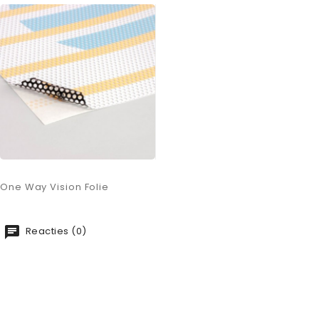
One Way Vision Folie
chat
Reacties (0)