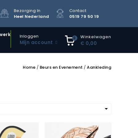
Bezorging In
Contact
Heel Nederland
0519 79 50 19
kwerk
Inloggen
Winkelwagen
0
Mijn account
€ 0,00
Home
Beurs en Evenement
Aankleding
