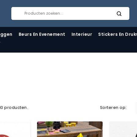
aggen
Beurs En Evenement
Interieur
Stickers En Dru
r
n 10 producten.
Sorteren op: