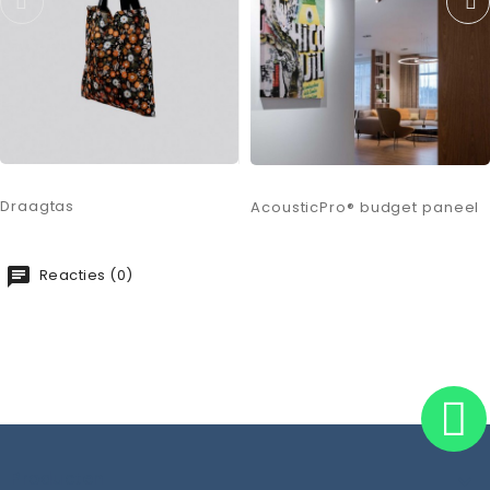
Draagtas
AcousticPro® budget paneel
chat
Reacties (0)
Producten
